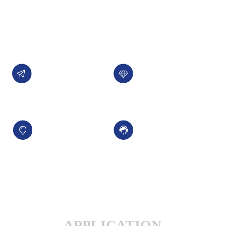
持续为客户创造长期价值。
了解详情 +
公司愿景
公司使命
汇聚科技精华、
为客户提供性能稳定，
让新晟的产品遍及世界
质量可靠的产品和服务
核心价值观
服务理念
积极进取、合规经营
一点一滴做服务
安全生产、持续改进
全心全意为客户
APPLICATION